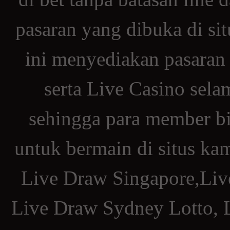
pasaran yang dibuka di sit
ini menyediakan pasaran 
serta Live Casino sel
sehingga para member bi
untuk bermain di situs ka
Live Draw Singapore,Liv
Live Draw Sydney Lotto, 