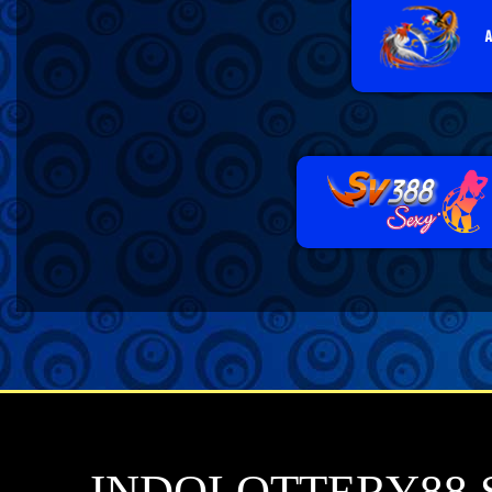
A
INDOLOTTERY88 