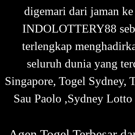
digemari dari jaman ke
INDOLOTTERY88 sebaga
terlengkap menghadirka
seluruh dunia yang ter
Singapore, Togel Sydney, 
Sau Paolo ,Sydney Lotto 
Agen Togel Terbesar dan