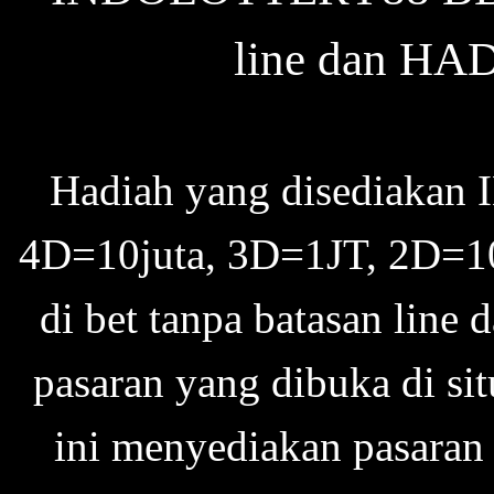
line dan H
Hadiah yang disediaka
4D=10juta, 3D=1JT, 2D=100
di bet tanpa batasan line
pasaran yang dibuka di sit
ini menyediakan pasaran 