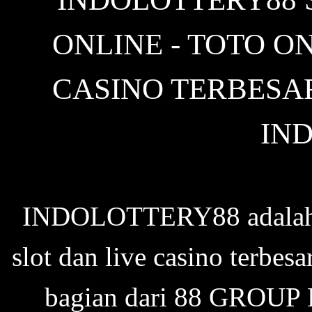
ONLINE - TOTO ON
CASINO TERBESA
IN
INDOLOTTERY88 adalah si
slot dan live casino terbe
bagian dari 88 GROUP P