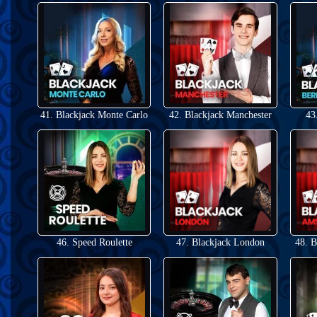
41. Blackjack Monte Carlo
42. Blackjack Manchester
43
46. Speed Roulette
47. Blackjack London
48. 