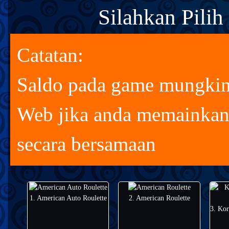
Silahkan Pili
Catatan:
Saldo pada game mungkin 
Web jika anda memainka
secara bersamaan
1. American Auto Roulette
2. American Roulette