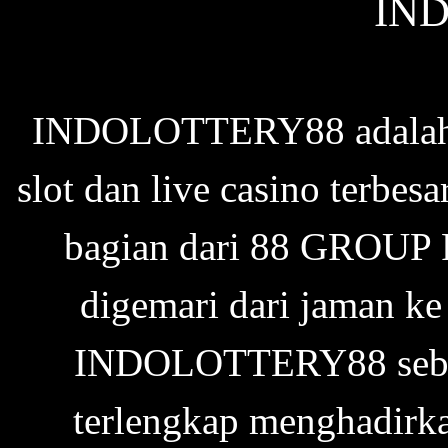
IN
INDOLOTTERY88 adalah si
slot dan live casino terbe
bagian dari 88 GROUP P
digemari dari jaman ke
INDOLOTTERY88 sebaga
terlengkap menghadirka