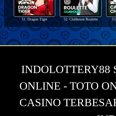
51. Dragon Tiger
52. Clubhouse Roulette
53
INDOLOTTERY88 
ONLINE - TOTO ON
CASINO TERBESA