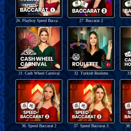
26. Playboy Speed Baccarat 1
27. Baccarat 2
31. Cash Wheel Carnival
32. Turkish Roulette
3
36. Speed Baccarat 2
37. Speed Baccarat 3
38